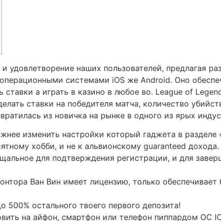
 и удовлетворение наших пользователей, предлагая ра
 операционными системами iOS же Android. Оно обеспе
 ставки а играть в казино в любое во. League of Lege
делать ставки на победителя матча, количество убийств
евратилась из новичка на рынке в одного из ярых инду
жнее изменить настройки который гаджета в разделе 
ятному хобби, и не к альвионскому guaranteed дохода.
ощальное для подтверждения регистрации, и для завер
контора Ван Вин имеет лицензию, только обеспечивает 
о 500% остального твоего первого депозита!
овить на айфон, смартфон или телефон пиппардом ОС IO