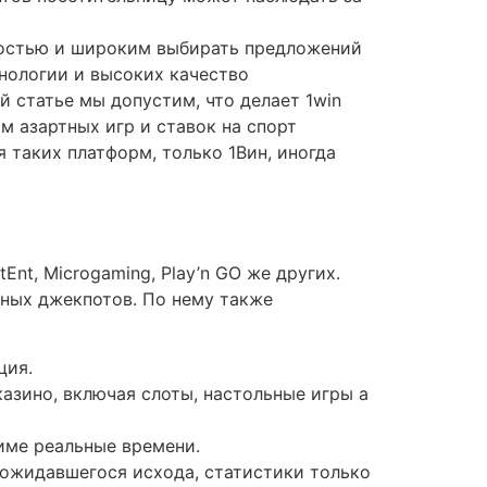
нностью и широким выбирать предложений
нологии и высоких качество
й статье мы допустим, что делает 1win
 азартных игр и ставок на спорт
 таких платформ, только 1Вин, иногда
nt, Microgaming, Play’n GO же других.
чных джекпотов. По нему также
ция.
азино, включая слоты, настольные игры а
име реальные времени.
 ожидавшегося исхода, статистики только