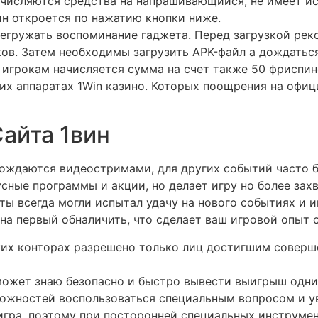
зачисляются средства на напрашивающийся, не имеет и
ин откроется по нажатию кнопки ниже.
регружать воспоминание гаджета. Перед загрузкой ре
ов. Затем необходимы загрузить APK-файл а дождатьс
игрокам начисляется сумма на счет также 50 фриспин
их аппаратах 1Win казино. Которых поощрения на офиц
айта 1вин
ождаются видеостримами, для других событий часто 
сные программы и акции, но делает игру но более за
ты всегда могли испытал удачу на нового событиях и и
 на первый обналичить, что сделает ваш игровой опы
ких конторах разрешено только лиц достигшим совершен
ожет знаю безопасно и быстро вывести выигрыш одни
ожностей воспользоваться специальным вопросом и ув
я игра, поэтому при посторонней специальных инструме