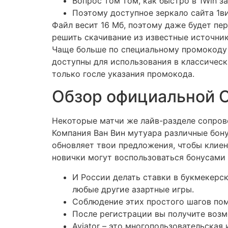
Вопрос том том, как быстро в 1Win 
Поэтому доступное зеркало сайта 1в
Файл весит 16 Мб, поэтому даже будет пе
решить скачивание из известные источник
Чаще больше по специальному промокоду 
доступны для использования в классическ
только госле указания промокода.
Обзор официальной С
Некоторые матчи же лайв-разделе сопров
Компания Ван Вин мутуара различные бону
обновляет твои предложения, чтобы клиен
новички могут воспользоваться бонусами
И России делать ставки в букмекерс
любые другие азартные игры.
Соблюдение этих простого шагов пом
После регистрации вы получите возм
Aviator – это многопользовательска