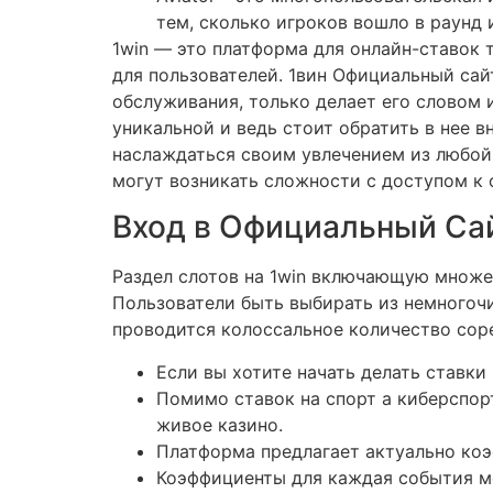
тем, сколько игроков вошло в раунд 
1win — это платформа для онлайн-ставок
для пользователей. 1вин Официальный сай
обслуживания, только делает его словом 
уникальной и ведь стоит обратить в нее 
наслаждаться своим увлечением из любой 
могут возникать сложности с доступом к 
Вход в Официальный Сай
Раздел слотов на 1win включающую множест
Пользователи быть выбирать из немногочи
проводится колоссальное количество сор
Если вы хотите начать делать ставки 
Помимо ставок на спорт а киберспор
живое казино.
Платформа предлагает актуально ко
Коэффициенты для каждая события мо