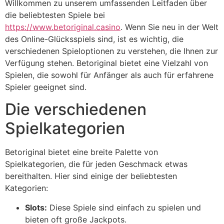
Willkommen zu unserem umfassenden Leitfaden über
die beliebtesten Spiele bei
https://www.betoriginal.casino
. Wenn Sie neu in der Welt
des Online-Glücksspiels sind, ist es wichtig, die
verschiedenen Spieloptionen zu verstehen, die Ihnen zur
Verfügung stehen. Betoriginal bietet eine Vielzahl von
Spielen, die sowohl für Anfänger als auch für erfahrene
Spieler geeignet sind.
Die verschiedenen
Spielkategorien
Betoriginal bietet eine breite Palette von
Spielkategorien, die für jeden Geschmack etwas
bereithalten. Hier sind einige der beliebtesten
Kategorien:
Slots:
Diese Spiele sind einfach zu spielen und
bieten oft große Jackpots.