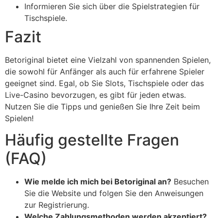
Informieren Sie sich über die Spielstrategien für
Tischspiele.
Fazit
Betoriginal bietet eine Vielzahl von spannenden Spielen,
die sowohl für Anfänger als auch für erfahrene Spieler
geeignet sind. Egal, ob Sie Slots, Tischspiele oder das
Live-Casino bevorzugen, es gibt für jeden etwas.
Nutzen Sie die Tipps und genießen Sie Ihre Zeit beim
Spielen!
Häufig gestellte Fragen
(FAQ)
Wie melde ich mich bei Betoriginal an?
Besuchen
Sie die Website und folgen Sie den Anweisungen
zur Registrierung.
Welche Zahlungsmethoden werden akzeptiert?