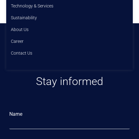
Technology & Services
Sustainability
About Us
Career
Contact Us
Stay informed
Name