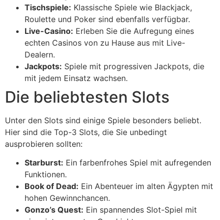
Tischspiele:
Klassische Spiele wie Blackjack,
Roulette und Poker sind ebenfalls verfügbar.
Live-Casino:
Erleben Sie die Aufregung eines
echten Casinos von zu Hause aus mit Live-
Dealern.
Jackpots:
Spiele mit progressiven Jackpots, die
mit jedem Einsatz wachsen.
Die beliebtesten Slots
Unter den Slots sind einige Spiele besonders beliebt.
Hier sind die Top-3 Slots, die Sie unbedingt
ausprobieren sollten:
Starburst:
Ein farbenfrohes Spiel mit aufregenden
Funktionen.
Book of Dead:
Ein Abenteuer im alten Ägypten mit
hohen Gewinnchancen.
Gonzo’s Quest:
Ein spannendes Slot-Spiel mit