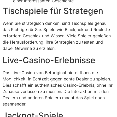
einer interessanten Geschichte.
Tischspiele für Strategen
Wenn Sie strategisch denken, sind Tischspiele genau
das Richtige für Sie. Spiele wie Blackjack und Roulette
erfordern Geschick und Wissen. Viele Spieler genießen
die Herausforderung, ihre Strategien zu testen und
dabei Gewinne zu erzielen.
Live-Casino-Erlebnisse
Das Live-Casino von Betoriginal bietet Ihnen die
Möglichkeit, in Echtzeit gegen echte Dealer zu spielen.
Dies schafft ein authentisches Casino-Erlebnis, ohne Ihr
Zuhause verlassen zu müssen. Die Interaktion mit den
Dealern und anderen Spielern macht das Spiel noch
spannender.
Jackpot-Spiele