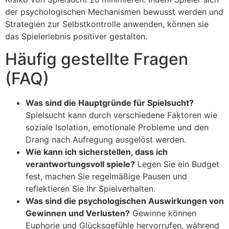
der psychologischen Mechanismen bewusst werden und
Strategien zur Selbstkontrolle anwenden, können sie
das Spielerlebnis positiver gestalten.
Häufig gestellte Fragen
(FAQ)
Was sind die Hauptgründe für Spielsucht?
Spielsucht kann durch verschiedene Faktoren wie
soziale Isolation, emotionale Probleme und den
Drang nach Aufregung ausgelöst werden.
Wie kann ich sicherstellen, dass ich
verantwortungsvoll spiele?
Legen Sie ein Budget
fest, machen Sie regelmäßige Pausen und
reflektieren Sie Ihr Spielverhalten.
Was sind die psychologischen Auswirkungen von
Gewinnen und Verlusten?
Gewinne können
Euphorie und Glücksgefühle hervorrufen, während