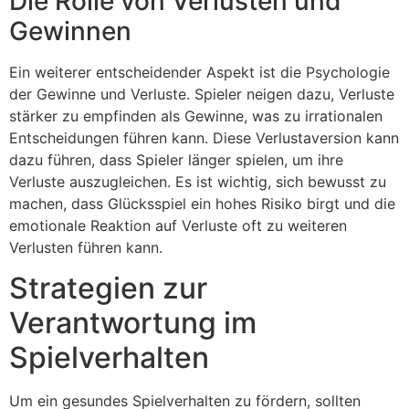
Die Rolle von Verlusten und
Gewinnen
Ein weiterer entscheidender Aspekt ist die Psychologie
der Gewinne und Verluste. Spieler neigen dazu, Verluste
stärker zu empfinden als Gewinne, was zu irrationalen
Entscheidungen führen kann. Diese Verlustaversion kann
dazu führen, dass Spieler länger spielen, um ihre
Verluste auszugleichen. Es ist wichtig, sich bewusst zu
machen, dass Glücksspiel ein hohes Risiko birgt und die
emotionale Reaktion auf Verluste oft zu weiteren
Verlusten führen kann.
Strategien zur
Verantwortung im
Spielverhalten
Um ein gesundes Spielverhalten zu fördern, sollten