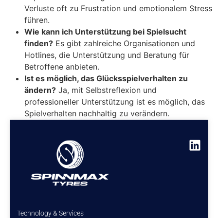
Verluste oft zu Frustration und emotionalem Stress
führen.
Wie kann ich Unterstützung bei Spielsucht
finden?
Es gibt zahlreiche Organisationen und
Hotlines, die Unterstützung und Beratung für
Betroffene anbieten.
Ist es möglich, das Glücksspielverhalten zu
ändern?
Ja, mit Selbstreflexion und
professioneller Unterstützung ist es möglich, das
Spielverhalten nachhaltig zu verändern.
Technology & Services