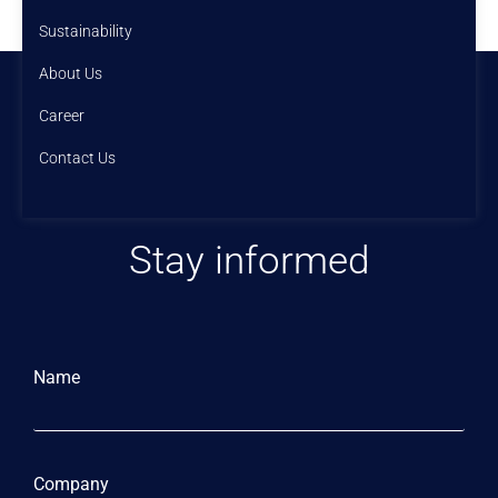
Sustainability
About Us
Career
Contact Us
Stay informed
Name
Company