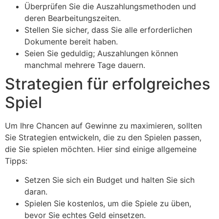
Überprüfen Sie die Auszahlungsmethoden und
deren Bearbeitungszeiten.
Stellen Sie sicher, dass Sie alle erforderlichen
Dokumente bereit haben.
Seien Sie geduldig; Auszahlungen können
manchmal mehrere Tage dauern.
Strategien für erfolgreiches
Spiel
Um Ihre Chancen auf Gewinne zu maximieren, sollten
Sie Strategien entwickeln, die zu den Spielen passen,
die Sie spielen möchten. Hier sind einige allgemeine
Tipps:
Setzen Sie sich ein Budget und halten Sie sich
daran.
Spielen Sie kostenlos, um die Spiele zu üben,
bevor Sie echtes Geld einsetzen.