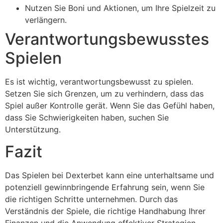
Nutzen Sie Boni und Aktionen, um Ihre Spielzeit zu
verlängern.
Verantwortungsbewusstes
Spielen
Es ist wichtig, verantwortungsbewusst zu spielen.
Setzen Sie sich Grenzen, um zu verhindern, dass das
Spiel außer Kontrolle gerät. Wenn Sie das Gefühl haben,
dass Sie Schwierigkeiten haben, suchen Sie
Unterstützung.
Fazit
Das Spielen bei Dexterbet kann eine unterhaltsame und
potenziell gewinnbringende Erfahrung sein, wenn Sie
die richtigen Schritte unternehmen. Durch das
Verständnis der Spiele, die richtige Handhabung Ihrer
Finanzen und die Anwendung effektiver Strategien