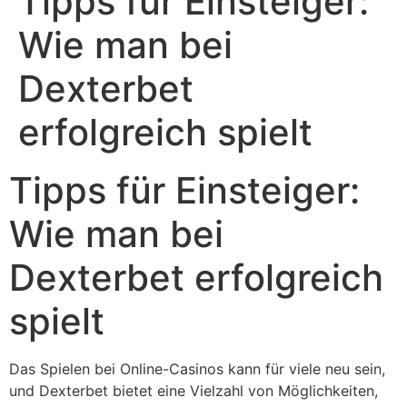
Tipps für Einsteiger:
Wie man bei
Dexterbet
erfolgreich spielt
Tipps für Einsteiger:
Wie man bei
Dexterbet erfolgreich
spielt
Das Spielen bei Online-Casinos kann für viele neu sein,
und Dexterbet bietet eine Vielzahl von Möglichkeiten,