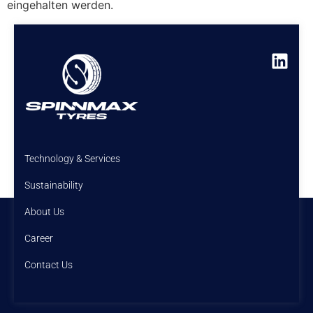
eingehalten werden.
Technology & Services
Sustainability
About Us
Career
Contact Us