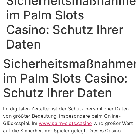
Sicherheitsmaßnahm
im Palm Slots
Casino: Schutz Ihrer
Daten
Sicherheitsmaßnahme
im Palm Slots Casino:
Schutz Ihrer Daten
Im digitalen Zeitalter ist der Schutz persönlicher Daten
von größter Bedeutung, insbesondere beim Online-
Glücksspiel. Im
www.palm-slots.casino
wird großer Wert
auf die Sicherheit der Spieler gelegt. Dieses Casino