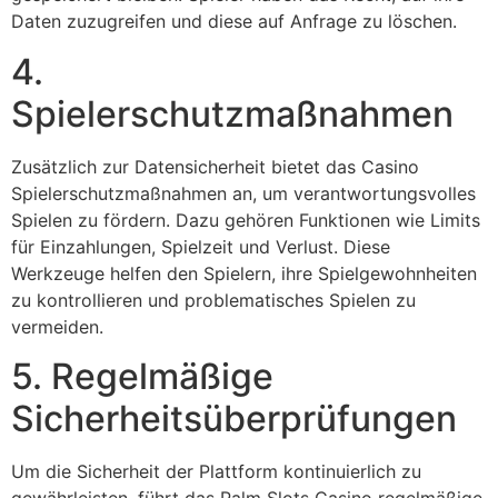
Daten zuzugreifen und diese auf Anfrage zu löschen.
4.
Spielerschutzmaßnahmen
Zusätzlich zur Datensicherheit bietet das Casino
Spielerschutzmaßnahmen an, um verantwortungsvolles
Spielen zu fördern. Dazu gehören Funktionen wie Limits
für Einzahlungen, Spielzeit und Verlust. Diese
Werkzeuge helfen den Spielern, ihre Spielgewohnheiten
zu kontrollieren und problematisches Spielen zu
vermeiden.
5. Regelmäßige
Sicherheitsüberprüfungen
Um die Sicherheit der Plattform kontinuierlich zu
gewährleisten, führt das Palm Slots Casino regelmäßige