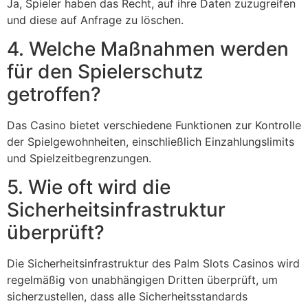
Ja, Spieler haben das Recht, auf ihre Daten zuzugreifen
und diese auf Anfrage zu löschen.
4. Welche Maßnahmen werden
für den Spielerschutz
getroffen?
Das Casino bietet verschiedene Funktionen zur Kontrolle
der Spielgewohnheiten, einschließlich Einzahlungslimits
und Spielzeitbegrenzungen.
5. Wie oft wird die
Sicherheitsinfrastruktur
überprüft?
Die Sicherheitsinfrastruktur des Palm Slots Casinos wird
regelmäßig von unabhängigen Dritten überprüft, um
sicherzustellen, dass alle Sicherheitsstandards