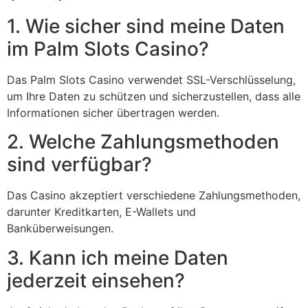
1. Wie sicher sind meine Daten
im Palm Slots Casino?
Das Palm Slots Casino verwendet SSL-Verschlüsselung,
um Ihre Daten zu schützen und sicherzustellen, dass alle
Informationen sicher übertragen werden.
2. Welche Zahlungsmethoden
sind verfügbar?
Das Casino akzeptiert verschiedene Zahlungsmethoden,
darunter Kreditkarten, E-Wallets und
Banküberweisungen.
3. Kann ich meine Daten
jederzeit einsehen?