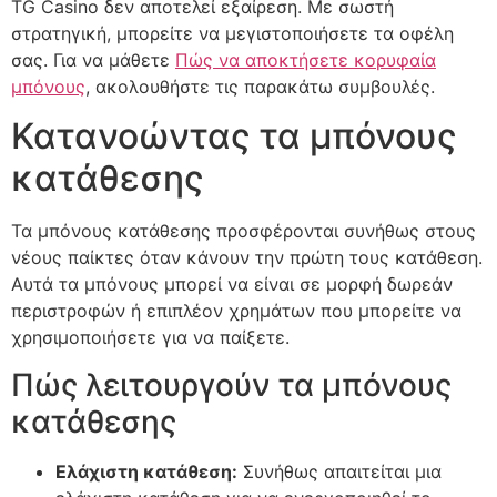
TG Casino δεν αποτελεί εξαίρεση. Με σωστή
στρατηγική, μπορείτε να μεγιστοποιήσετε τα οφέλη
σας. Για να μάθετε
Πώς να αποκτήσετε κορυφαία
μπόνους
, ακολουθήστε τις παρακάτω συμβουλές.
Κατανοώντας τα μπόνους
κατάθεσης
Τα μπόνους κατάθεσης προσφέρονται συνήθως στους
νέους παίκτες όταν κάνουν την πρώτη τους κατάθεση.
Αυτά τα μπόνους μπορεί να είναι σε μορφή δωρεάν
περιστροφών ή επιπλέον χρημάτων που μπορείτε να
χρησιμοποιήσετε για να παίξετε.
Πώς λειτουργούν τα μπόνους
κατάθεσης
Ελάχιστη κατάθεση:
Συνήθως απαιτείται μια