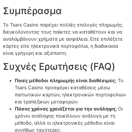
Συμπέρασμα
Το Tsars Casino παρέχει πολλές επιλογές πληρωμής,
διευκολύνοντας τους παίκτες να καταθέτουν και να
αναλαμβάνουν χρήματα με ασφάλεια. Είτε επιλέξετε
κάρτες είτε ηλεκτρονικά πορτοφόλια, η διαδικασία
είναι γρήγορη και αξιόπιστη.
Συχνές Ερωτήσεις (FAQ)
Ποιες μέθοδοι πληρωμής είναι διαθέσιμες;
Το
Tsars Casino προσφέρει καταθέσεις μέσω
πιστωτικών καρτών, ηλεκτρονικών πορτοφολιών
και τραπεζικών μεταφορών.
Πόσος χρόνος χρειάζεται για την ανάληψη;
Οι
χρόνοι ανάληψης ποικίλλουν ανάλογα με τη
μέθοδο, αλλά οι ηλεκτρονικές μέθοδοι είναι
συνήθως ταχύτερες.