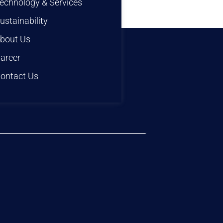
echnology & Services
ustainability
bout Us
areer
ontact Us