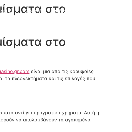
μίσματα στο
out Us
Careers
Contact
μίσματα στο
gasino.gr.com
είναι μια από τις κορυφαίες
ά, τα πλεονεκτήματα και τις επιλογές που
ίσματα αντί για πραγματικά χρήματα. Αυτή η
 μπορούν να απολαμβάνουν τα αγαπημένα