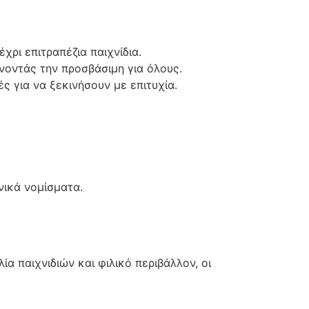
ρι επιτραπέζια παιχνίδια.
νοντάς την προσβάσιμη για όλους.
 για να ξεκινήσουν με επιτυχία.
νικά νομίσματα.
ία παιχνιδιών και φιλικό περιβάλλον, οι