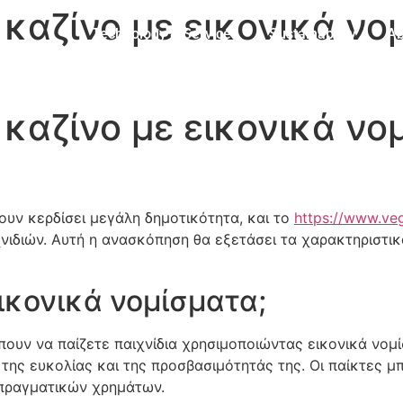
καζίνο με εικονικά νο
Technology & Services
Sustainability
Ab
καζίνο με εικονικά νο
ουν κερδίσει μεγάλη δημοτικότητα, και το
https://www.ve
νιδιών. Αυτή η ανασκόπηση θα εξετάσει τα χαρακτηριστικ
εικονικά νομίσματα;
πουν να παίζετε παιχνίδια χρησιμοποιώντας εικονικά νομ
ω της ευκολίας και της προσβασιμότητάς της. Οι παίκτες
 πραγματικών χρημάτων.