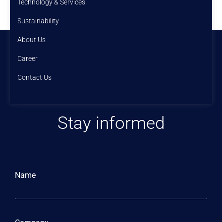
Technology & Services
Sustainability
About Us
Career
Contact Us
Stay informed
Name