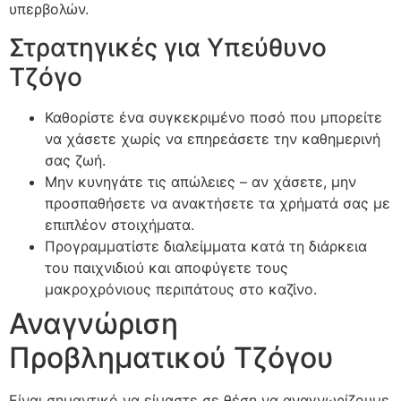
υπερβολών.
Στρατηγικές για Υπεύθυνο
Τζόγο
Καθορίστε ένα συγκεκριμένο ποσό που μπορείτε
να χάσετε χωρίς να επηρεάσετε την καθημερινή
σας ζωή.
Μην κυνηγάτε τις απώλειες – αν χάσετε, μην
προσπαθήσετε να ανακτήσετε τα χρήματά σας με
επιπλέον στοιχήματα.
Προγραμματίστε διαλείμματα κατά τη διάρκεια
του παιχνιδιού και αποφύγετε τους
μακροχρόνιους περιπάτους στο καζίνο.
Αναγνώριση
Προβληματικού Τζόγου
Είναι σημαντικό να είμαστε σε θέση να αναγνωρίζουμε