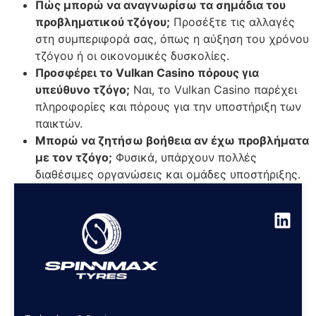
Πώς μπορώ να αναγνωρίσω τα σημάδια του
προβληματικού τζόγου;
Προσέξτε τις αλλαγές
στη συμπεριφορά σας, όπως η αύξηση του χρόνου
τζόγου ή οι οικονομικές δυσκολίες.
Προσφέρει το Vulkan Casino πόρους για
υπεύθυνο τζόγο;
Ναι, το Vulkan Casino παρέχει
πληροφορίες και πόρους για την υποστήριξη των
παικτών.
Μπορώ να ζητήσω βοήθεια αν έχω προβλήματα
με τον τζόγο;
Φυσικά, υπάρχουν πολλές
διαθέσιμες οργανώσεις και ομάδες υποστήριξης.