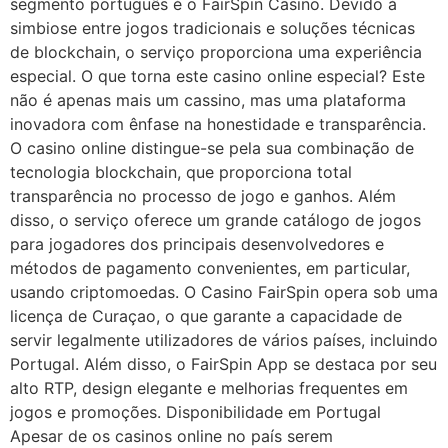
segmento português é o FairSpin Casino. Devido à
simbiose entre jogos tradicionais e soluções técnicas
de blockchain, o serviço proporciona uma experiência
especial. O que torna este casino online especial? Este
não é apenas mais um cassino, mas uma plataforma
inovadora com ênfase na honestidade e transparência.
O casino online distingue-se pela sua combinação de
tecnologia blockchain, que proporciona total
transparência no processo de jogo e ganhos. Além
disso, o serviço oferece um grande catálogo de jogos
para jogadores dos principais desenvolvedores e
métodos de pagamento convenientes, em particular,
usando criptomoedas. O Casino FairSpin opera sob uma
licença de Curaçao, o que garante a capacidade de
servir legalmente utilizadores de vários países, incluindo
Portugal. Além disso, o FairSpin App se destaca por seu
alto RTP, design elegante e melhorias frequentes em
jogos e promoções. Disponibilidade em Portugal
Apesar de os casinos online no país serem