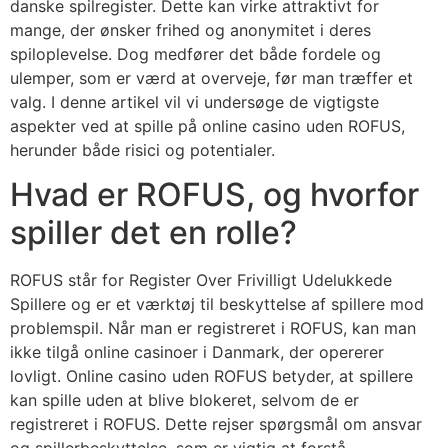
danske spilregister. Dette kan virke attraktivt for
mange, der ønsker frihed og anonymitet i deres
spiloplevelse. Dog medfører det både fordele og
ulemper, som er værd at overveje, før man træffer et
valg. I denne artikel vil vi undersøge de vigtigste
aspekter ved at spille på online casino uden ROFUS,
herunder både risici og potentialer.
Hvad er ROFUS, og hvorfor
spiller det en rolle?
ROFUS står for Register Over Frivilligt Udelukkede
Spillere og er et værktøj til beskyttelse af spillere mod
problemspil. Når man er registreret i ROFUS, kan man
ikke tilgå online casinoer i Danmark, der opererer
lovligt. Online casino uden ROFUS betyder, at spillere
kan spille uden at blive blokeret, selvom de er
registreret i ROFUS. Dette rejser spørgsmål om ansvar