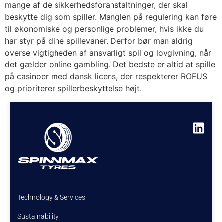
mange af de sikkerhedsforanstaltninger, der skal
beskytte dig som spiller. Manglen på regulering kan føre
til økonomiske og personlige problemer, hvis ikke du
har styr på dine spillevaner. Derfor bør man aldrig
overse vigtigheden af ansvarligt spil og lovgivning, når
det gælder online gambling. Det bedste er altid at spille
på casinoer med dansk licens, der respekterer ROFUS
og prioriterer spillerbeskyttelse højt.
Technology & Services
Sustainability