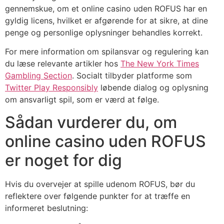
gennemskue, om et online casino uden ROFUS har en
gyldig licens, hvilket er afgørende for at sikre, at dine
penge og personlige oplysninger behandles korrekt.
For mere information om spilansvar og regulering kan
du læse relevante artikler hos
The New York Times
Gambling Section
. Socialt tilbyder platforme som
Twitter Play Responsibly
løbende dialog og oplysning
om ansvarligt spil, som er værd at følge.
Sådan vurderer du, om
online casino uden ROFUS
er noget for dig
Hvis du overvejer at spille udenom ROFUS, bør du
reflektere over følgende punkter for at træffe en
informeret beslutning: