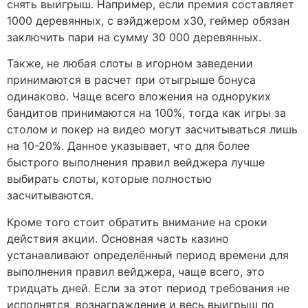
снять выигрыш. Например, если премия составляет
1000 деревянных, с вэйджером x30, геймер обязан
заключить пари на сумму 30 000 деревянных.
Также, не любая слоты в игорном заведении
принимаются в расчет при отыгрыше бонуса
одинаково. Чаще всего вложения на одноруких
бандитов принимаются на 100%, тогда как игры за
столом и покер на видео могут засчитываться лишь
на 10-20%. Данное указывает, что для более
быстрого выполнения правил вейджера лучше
выбирать слоты, которые полностью
засчитываются.
Кроме того стоит обратить внимание на сроки
действия акции. Основная часть казино
устанавливают определённый период времени для
выполнения правил вейджера, чаще всего, это
тридцать дней. Если за этот период требования не
исполнятся, вознаграждение и весь выигрыш по