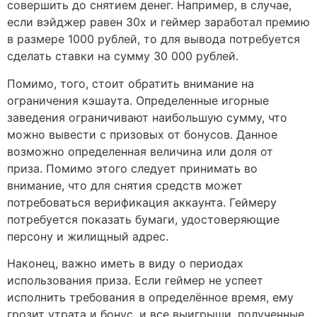
совершить до снятием денег. Например, в случае,
если вэйджер равен 30x и геймер заработал премию
в размере 1000 рублей, то для вывода потребуется
сделать ставки на сумму 30 000 рублей.
Помимо, того, стоит обратить внимание на
ограничения кэшаута. Определенные игорные
заведения ограничивают наибольшую сумму, что
можно вывести с призовых от бонусов. Данное
возможно определенная величина или доля от
приза. Помимо этого следует принимать во
внимание, что для снятия средств может
потребоваться верификация аккаунта. Геймеру
потребуется показать бумаги, удостоверяющие
персону и жилищный адрес.
Наконец, важно иметь в виду о периодах
использования приза. Если геймер не успеет
исполнить требования в определённое время, ему
грозит утрата и бонус, и все выигрыши, полученные