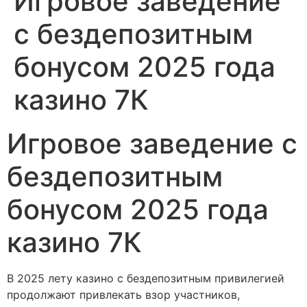
Игровое заведение
с бездепозитным
бонусом 2025 года
казино 7К
Игровое заведение с
бездепозитным
бонусом 2025 года
казино 7К
В 2025 лету казино с бездепозитным привилегией
продолжают привлекать взор участников,