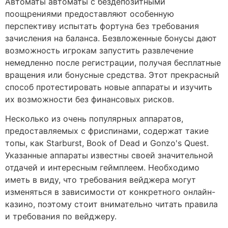
Автоматы автоматы с бездепозитными
поощрениями предоставляют особенную
перспективу испытать фортуна без требования
зачисления на баланса. Безвложенные бонусы дают
возможность игрокам запустить развлечение
немедленно после регистрации, получая бесплатные
вращения или бонусные средства. Этот прекрасный
способ протестировать новые аппараты и изучить
их возможности без финансовых рисков.
Несколько из очень популярных аппаратов,
предоставляемых с фриспинами, содержат такие
топы, как Starburst, Book of Dead и Gonzo's Quest.
Указанные аппараты известны своей значительной
отдачей и интересным геймплеем. Необходимо
иметь в виду, что требования вейджера могут
изменяться в зависимости от конкретного онлайн-
казино, поэтому стоит внимательно читать правила
и требования по вейджеру.