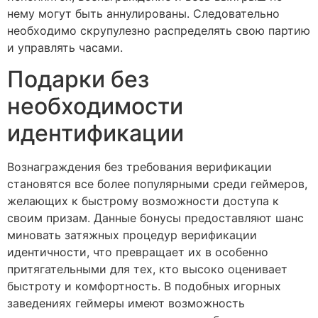
нему могут быть аннулированы. Следовательно
необходимо скрупулезно распределять свою партию
и управлять часами.
Подарки без
необходимости
идентификации
Вознаграждения без требования верификации
становятся все более популярными среди геймеров,
желающих к быстрому возможности доступа к
своим призам. Данные бонусы предоставляют шанс
миновать затяжных процедур верификации
идентичности, что превращает их в особенно
притягательными для тех, кто высоко оценивает
быстроту и комфортность. В подобных игорных
заведениях геймеры имеют возможность