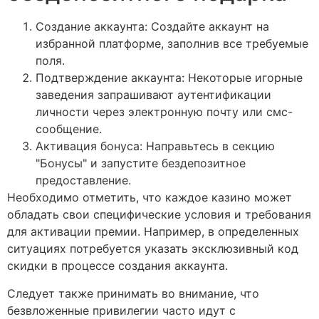
Создание аккаунта: Создайте аккаунт на
избранной платформе, заполнив все требуемые
поля.
Подтверждение аккаунта: Некоторые игорные
заведения запрашивают аутентификации
личности через электронную почту или смс-
сообщение.
Активация бонуса: Направьтесь в секцию
"Бонусы" и запустите бездепозитное
предоставление.
Необходимо отметить, что каждое казино может
обладать свои специфические условия и требования
для активации премии. Например, в определенных
ситуациях потребуется указать эксклюзивный код
скидки в процессе создания аккаунта.
Следует также принимать во внимание, что
безвложенные привилегии часто идут с