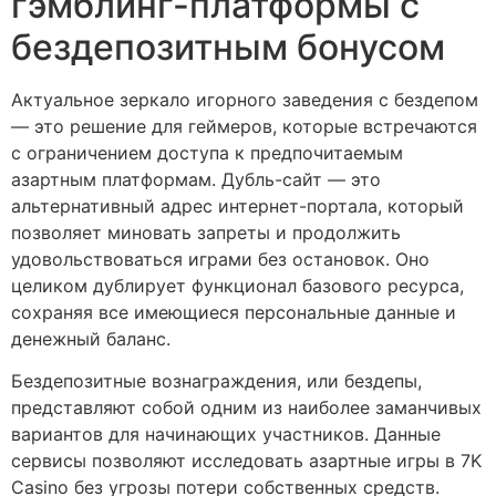
гэмблинг-платформы с
бездепозитным бонусом
Актуальное зеркало игорного заведения с бездепом
— это решение для геймеров, которые встречаются
с ограничением доступа к предпочитаемым
азартным платформам. Дубль-сайт — это
альтернативный адрес интернет-портала, который
позволяет миновать запреты и продолжить
удовольствоваться играми без остановок. Оно
целиком дублирует функционал базового ресурса,
сохраняя все имеющиеся персональные данные и
денежный баланс.
Бездепозитные вознаграждения, или бездепы,
представляют собой одним из наиболее заманчивых
вариантов для начинающих участников. Данные
сервисы позволяют исследовать азартные игры в 7K
Casino без угрозы потери собственных средств.