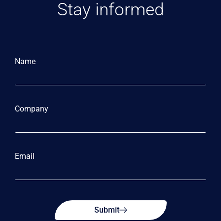
Stay informed
Name
Company
Email
Submit