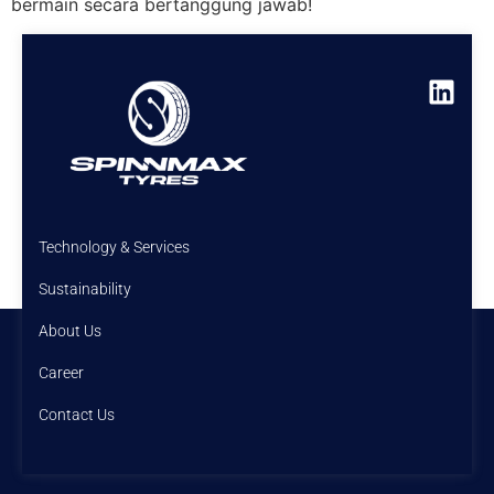
bermain secara bertanggung jawab!
Technology & Services
Sustainability
About Us
Career
Contact Us