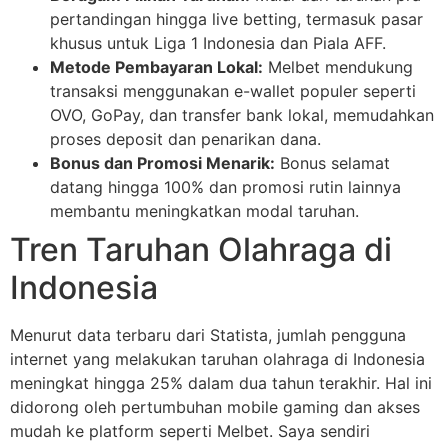
pertandingan hingga live betting, termasuk pasar
khusus untuk Liga 1 Indonesia dan Piala AFF.
Metode Pembayaran Lokal:
Melbet mendukung
transaksi menggunakan e-wallet populer seperti
OVO, GoPay, dan transfer bank lokal, memudahkan
proses deposit dan penarikan dana.
Bonus dan Promosi Menarik:
Bonus selamat
datang hingga 100% dan promosi rutin lainnya
membantu meningkatkan modal taruhan.
Tren Taruhan Olahraga di
Indonesia
Menurut data terbaru dari Statista, jumlah pengguna
internet yang melakukan taruhan olahraga di Indonesia
meningkat hingga 25% dalam dua tahun terakhir. Hal ini
didorong oleh pertumbuhan mobile gaming dan akses
mudah ke platform seperti Melbet. Saya sendiri