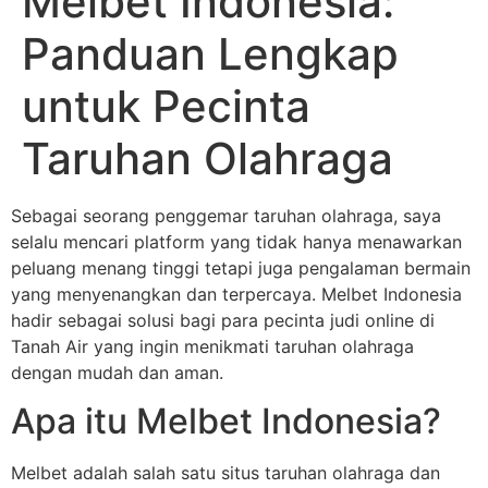
Melbet Indonesia:
Panduan Lengkap
untuk Pecinta
Taruhan Olahraga
Sebagai seorang penggemar taruhan olahraga, saya
selalu mencari platform yang tidak hanya menawarkan
peluang menang tinggi tetapi juga pengalaman bermain
yang menyenangkan dan terpercaya. Melbet Indonesia
hadir sebagai solusi bagi para pecinta judi online di
Tanah Air yang ingin menikmati taruhan olahraga
dengan mudah dan aman.
Apa itu Melbet Indonesia?
Melbet adalah salah satu situs taruhan olahraga dan