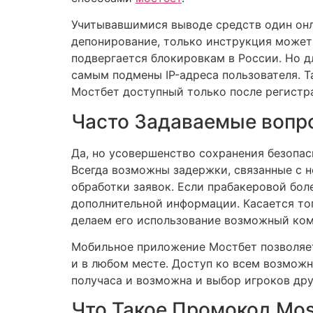
Учитывавшимися выводе средств один онлай
депонирование, только инструкция может 
подвергается блокировкам в России. Но 
самым подмены IP-адреса пользователя. Т
Мостбет доступный только после регистр
Часто Задаваемые вопро
Да, но усовершенство сохранения безопас
Всегда возможны задержки, связанные с 
обработки заявок. Если прабакеровой бол
дополнительной информации. Касается тог
делаем его использование возможный комф
Мобильное приложение Мостбет позволяет 
и в любом месте. Доступ ко всем возможн
получаса и возможна и выбор игроков др
Что Такое Промокод Mos