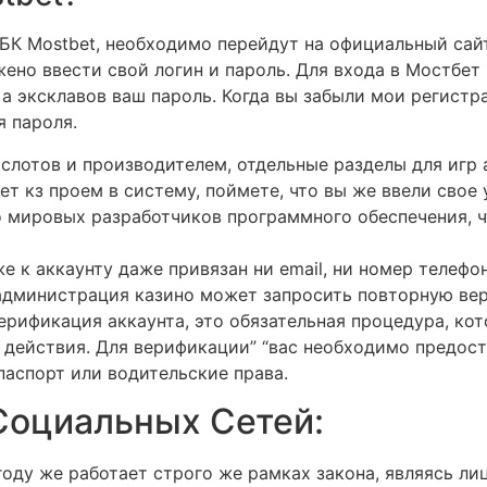
БК Mostbet, необходимо перейдут на официальный сай
жено ввести свой логин и пароль. Для входа в Мостбе
, а эксклавов ваш пароль. Когда вы забыли мои регист
я пароля.
слотов и производителем, отдельные разделы для игр 
т кз проем в систему, поймете, что вы же ввели свое 
о мировых разработчиков программного обеспечения, ч
же к аккаунту даже привязан ни email, ни номер телеф
 администрация казино может запросить повторную вер
Верификация аккаунта, это обязательная процедура, ко
 действия. Для верификации” “вас необходимо предос
аспорт или водительские права.
Социальных Сетей:
году же работает строго же рамках закона, являясь л