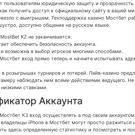
ет пользователям юридическую защиту и прозрачность 
ак получить доступ к официальному сайту в вашей мире
овезло с выигрышем. Техподдержка казино Мостбет раб
шустро, доступно общение на русском языке.
MostBet KZ не заканчивается.
ает обеспечить безопасность аккаунта.
 и возможна в выбор игроков многими способами.
 Мостбет вход прямо теперь и начните испытывать адр
е в розыгрышах турниров и лотерей. Лайв-казино пред
камеру наблюдать ним всеми действиями ведущего. Не 
е низкими ставками.
фикатор Аккаунта
остбет КЗ вход осуществлять а под своим аккаунтом.
 владельцы iPhone в Мостбет могут просто разжиться
ть здесь определенную статистику и посмотреть и по