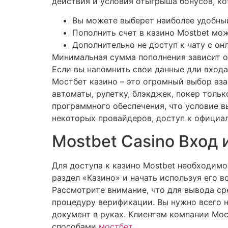
действия и условия отыгрыша бонусов, ко
Вы можете выберет наиболее удобный
Пополнить счет в казино Mostbet мо
Дополнительно не доступ к чату с он
Минимальная сумма пополнения зависит от
Если вы напомнить свои данные дли входа
Мостбет казино – это огромный выбор аза
автоматы, рулетку, блэкджек, покер толь
программного обеспечения, что условие в
некоторых провайдеров, доступ к официа
Mostbet Casino Вход
Для доступа к казино Mostbet необходим
раздел «Казино» и начать используя его в
Рассмотрите внимание, что для вывода с
процедуру верификации. Вы нужно всего н
документ в руках. Клиентам компании Мос
способами
мостбет
.