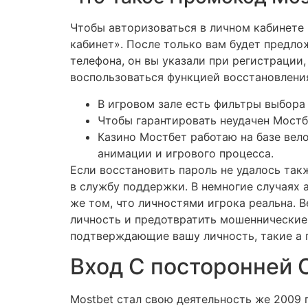
Чтобы авторизоваться в личном кабинете 
кабинет». После только вам будет предло
телефона, он вы указали при регистрации
воспользоваться функцией восстановлени
В игровом зале есть фильтры выбора 
Чтобы гарантировать неудачен Мостбе
Казино Мостбет работаю на базе вел
анимации и игрового процесса.
Если восстановить пароль не удалось так
в службу поддержки. В немногие случаях
же том, что личностями игрока реальна. 
личность и предотвратить мошеннические
подтверждающие вашу личность, такие а п
Вход С посторонней 
Mostbet стал свою деятельность же 2009 