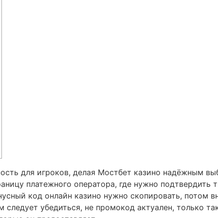
ость для игроков, делая Мостбет казино надёжным выб
раницу платежного оператора, где нужно подтвердить 
усный код онлайн казино нужно скопировать, потом вне
м следует убедиться, не промокод актуален, только та