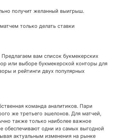
ельно получит желанный выигрыш.
матчем только делать ставки
. Предлагаем вам список букмекерских
бор или выборе букмекерской конторы для
зоры и рейтинги двух популярных
бственная команда аналитиков. Пари
рого же третьего эшелонов. Для матчей,
бычно также только наиболее важное
ые обеспечивают одни из самых выгодной
тывая актуальным изменения на рынке