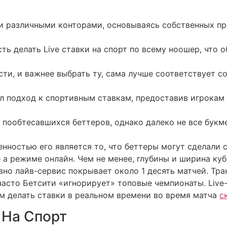
и различными конторами, основываясь собственных пр
ть делать Live ставки на спорт по всему ноошер, что
сти, и важнее выбрать ту, сама лучше соответствует 
л подход к спортивным ставкам, предоставив игрокам
ы пообтесавшихся беттеров, однако далеко не все бук
бенностью его является то, что беттеры могут сделали
 а режиме онлайн. Чем не менее, глубины и ширина куб
вно лайв-сервис покрывает около 1 десять матчей. Тр
 часто Бетсити «игнорирует» топовые чемпионаты. Liv
ам делать ставки в реальном времени во время матча
с
 На Спорт