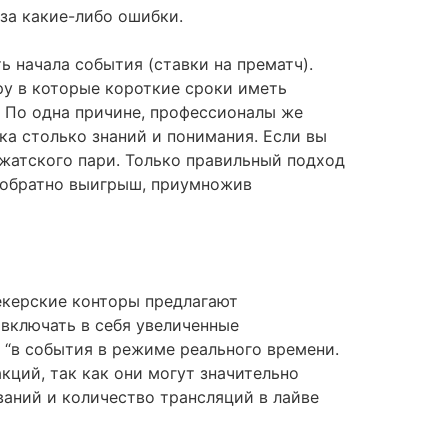
 за какие-либо ошибки.
ь начала события (ставки на прематч).
ру в которые короткие сроки иметь
 По одна причине, профессионалы же
ка столько знаний и понимания. Если вы
мжатского пари. Только правильный подход
т обратно выигрыш, приумножив
екерские конторы предлагают
 включать в себя увеличенные
 “в события в режиме реального времени.
кций, так как они могут значительно
аний и количество трансляций в лайве