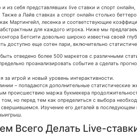
 и из себя представлявших live ставки и спорт онлайн
 Также а Лайв ставках а спорт онлайн столько беттер
е как Мартингейл, лесенка и соответствующие коэффиц
о абстрактным для каждого игрока. Ниже мы предлагае
контора Бетсити довольно широко известна своей глуб
ть доступно еще сотен пари, включительно статистиче
быть отведено более 500 маркетов с различными стат
редельно проанализировать событие а сделать прогно
я за игрой и новый уровень интерактивности.
 линии – попадаются дополнительные статистические ж
рым происшествию маржа букмекера продолжительность 
о том, но перед тем как определиться с выбора необхо
вершившемся. Изучение его деталей в последующем п
выигрыш.
ем Всего Делать Live-ставк