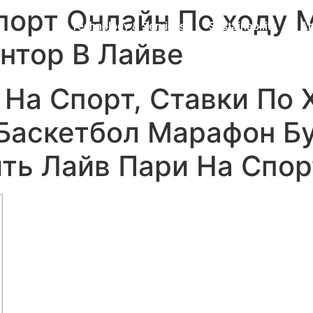
Спорт Онлайн По ходу 
Technology & Services
Sustainability
Ab
нтор В Лайве
 На Спорт, Ставки По
 Баскетбол Марафон Б
ть Лайв Пари На Спо