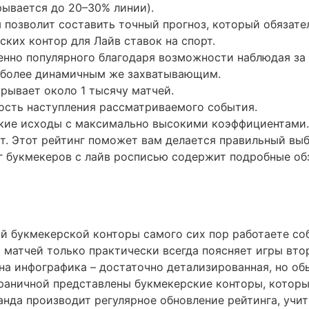
рывается до 20–30% линии).
 позволит составить точный прогноз, который обязат
ких контор для Лайв ставок на спорт.
енно популярного благодаря возможности наблюдая за 
в более динамичным же захватывающим.
рывает около 1 тысячу матчей.
ость наступления рассматриваемого события.
такие исходы с максимально высокими коэффициентами
рт. Этот рейтинг поможет вам делается правильный вы
нг букмекеров с лайв росписью содержит подробные об
ной букмекерской конторы самого сих пор работаете со
 матчей только практически всегда поясняет игры вто
на инфографика – достаточно детализированная, но о
страничной представлены букмекерские конторы, котор
анда производит регулярное обновление рейтинга, учи