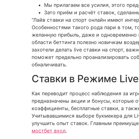
Мы прилагаем все усилия, этого пред
Зато приём и расчёт ставок, сделанн
“Лайв ставки на спорт онлайн имеют интер
Особенностями такого рода пари в том, т
желанную прибыль, даже и одновременно 
области беттинга полезно новичкам воздер
захотели делать live ставки на спорт, ва
поможет предельно проанализировать соб
обналичивать.
Ставки в Режиме Live
Как переводит процесс наблюдения за игр
предназначены акции и бонусы, которые о
коэффициенты, бесплатные ставки, а такж
Учитывавшимися выборе букмекера для Liv
улучшить опыт ставок. Главным преимуще
мостбет вход
.