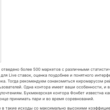
 отведено более 500 маркетов с различными статистич
 для Live ставок, оценка поудобнее и понятного интер
ока. Тогда рекомендуем ознакомиться киромарусом рей
ьзователей. Одна контора имеет ваши особенности, и в
почтениям. Букмекерская контора Фонбет известна как
онце принимать пари и во время соревнований.
ве в такие исходы со максимально высокими коэффицие