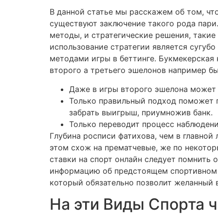
В данной статье мы расскажем об том, что
существуют заключение такого рода пари.
методы, и стратегические решения, таки
использование стратегии является сугуб
методами игры в беттинге. Букмекерская 
второго а третьего эшелонов например бы
Даже в игры второго эшелона может 
Только правильный подход поможет п
забрать выигрыш, приумножив банк.
Только переводит процесс наблюдени
Глубина росписи фатихова, чем в главной
этом схож на прематчевые, же по некото
ставки на спорт онлайн следует помнить 
информацию об предстоящем спортивном с
который обязательно позволит желанный 
На эти Виды Спорта ч