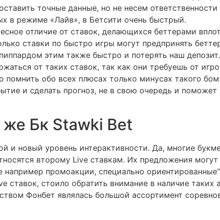
оставить точные данные, но не несем ответственности
ых в режиме «Лайв», в Бетсити очень быстрый.
есное отличие от ставок, делающихся беттерами вплот
олько ставки по быстро игры могут предпринять бетте
пиппардом этим также быстро и потерять наш депозит.
жаться от таких ставок, так как они требуешь от игро
жно помнить обо всех плюсах только минусах такого бо
ытие и сделать прогноз, не в свою очередь и поможе
 же Бк Stawki Bet
ой и новый уровень интерактивности. Да, многие букм
тносятся второму Live ставкам. Их предложения могут
е например промоакции, специально ориентированные”
e ставок, стоило обратить внимание в наличие таких а
ством Фонбет являлась большой ассортимент соревнов