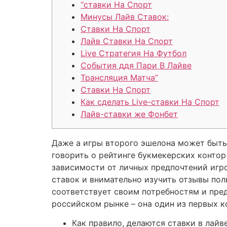
“ставки На Спорт
Минусы Лайв Ставок:
Ставки На Спорт
Лайв Ставки На Спорт
Live Стратегия На Футбол
События ддя Пари В Лайве
Трансляция Матча”
Ставки На Спорт
Как сделать Live-ставки На Спорт
Лайв-ставки же Фонбет
Даже а игры второго эшелона может быть
говорить о рейтинге букмекерских контор
зависимости от личных предпочтений игр
ставок и внимательно изучить отзывы пол
соответствует своим потребностям и пред
российском рынке – она один из первых к
Как правило, делаются ставки в лай