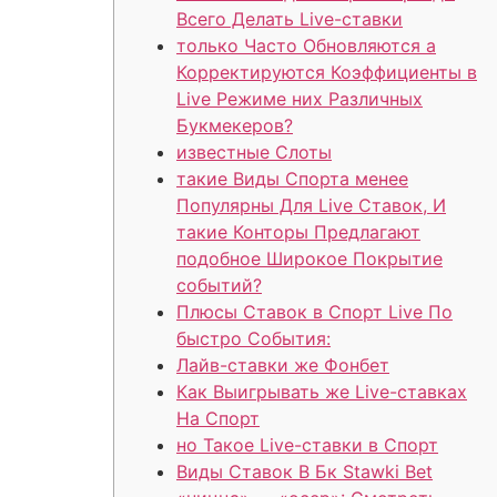
Всего Делать Live-ставки
только Часто Обновляются а
Корректируются Коэффициенты в
Live Режиме них Различных
Букмекеров?
известные Слоты
такие Виды Спорта менее
Популярны Для Live Ставок, И
такие Конторы Предлагают
подобное Широкое Покрытие
событий?
Плюсы Ставок в Спорт Live По
быстро События:
Лайв-ставки же Фонбет
Как Выигрывать же Live-ставках
На Спорт
но Такое Live-ставки в Спорт
Виды Ставок В Бк Stawki Bet